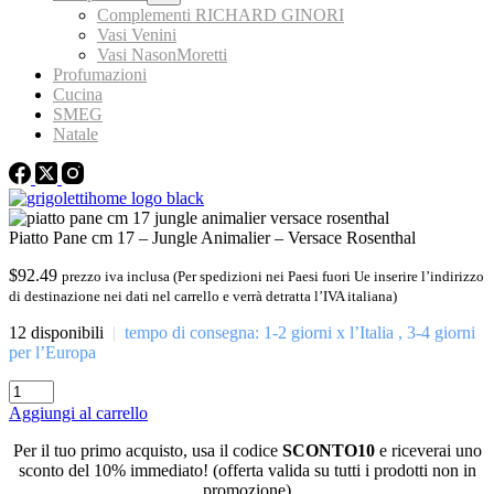
Complementi RICHARD GINORI
Vasi Venini
Vasi NasonMoretti
Profumazioni
Cucina
SMEG
Natale
Piatto Pane cm 17 – Jungle Animalier – Versace Rosenthal
$
92.49
prezzo iva inclusa (Per spedizioni nei Paesi fuori Ue inserire l’indirizzo
di destinazione nei dati nel carrello e verrà detratta l’IVA italiana)
12 disponibili
|
tempo di consegna: 1-2 giorni x l’Italia , 3-4 giorni
per l’Europa
Piatto
Pane
Aggiungi al carrello
cm
17
Per il tuo primo acquisto, usa il codice
SCONTO10
e riceverai uno
-
sconto del 10% immediato! (offerta valida su tutti i prodotti non in
Jungle
promozione)