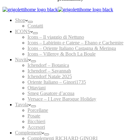
Animalier
-
Versace
Shop
Rosenthal
Contatti
quantità
ICONS
Icons – Il viaggio di Nettuno
Icons – Labirinto e Catene – Ebano e Cachemire
Icons – Oriente Italiano Castagna & Meringa
Icons – Villeroy & Boch La Boule
Novità
Ichendorf – Botanica
Ichendorf – Savannah
Ichendorf Natale 2025
Oriente Italiano – Ginori1735
Ottaviani
Smeg Gasatore d’acqua
Versace – I Love Baroque Holiday
Tavola
Porcellane
Posate
Bicchieri
Accesori
Complementi
Complementi RICHARD GINORI