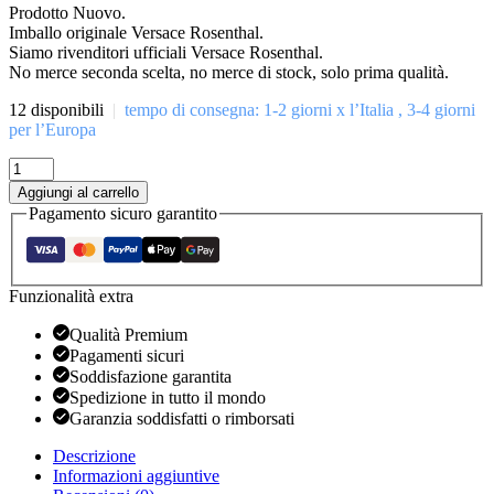
Prodotto Nuovo.
Imballo originale Versace Rosenthal.
Siamo rivenditori ufficiali Versace Rosenthal.
No merce seconda scelta, no merce di stock, solo prima qualità.
12 disponibili
|
tempo di consegna: 1-2 giorni x l’Italia , 3-4 giorni
per l’Europa
Piatto
Pane
Aggiungi al carrello
cm
Pagamento sicuro garantito
17
-
Jungle
Animalier
Funzionalità extra
-
Versace
Qualità Premium
Rosenthal
Pagamenti sicuri
quantità
Soddisfazione garantita
Spedizione in tutto il mondo
Garanzia soddisfatti o rimborsati
Descrizione
Informazioni aggiuntive