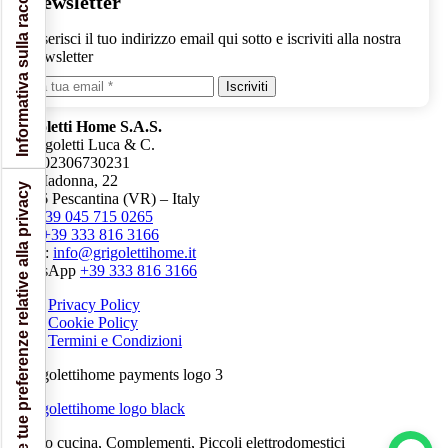
Informativa sulla raccolta
Newsletter
Inserisci il tuo indirizzo email qui sotto e iscriviti alla nostra
newsletter
Iscriviti
Grigoletti Home S.A.S.
di Grigoletti Luca & C.
P.iva 02306730231
Via Madonna, 22
Le tue preferenze relative alla privacy
37026 Pescantina (VR) – Italy
Tel.
+39 045 715 0265
Cell.
+39 333 816 3166
Email:
info@grigolettihome.it
WhatsApp
+39 333 816 3166
Privacy Policy
Cookie Policy
Termini e Condizioni
Arredo cucina, Complementi, Piccoli elettrodomestici