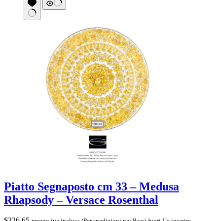
Piatto Segnaposto cm 33 – Medusa
Rhapsody – Versace Rosenthal
$
326.65
prezzo iva inclusa (Per spedizioni nei Paesi fuori Ue inserire