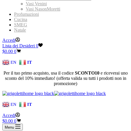
Vasi Venini
Vasi NasonMoretti
Profumazioni
Cucina
SMEG
Natale
Accedi
Lista dei Desideri
0
Carrello
$
0.00
0
EN
IT
Per il tuo primo acquisto, usa il codice
SCONTO10
e riceverai uno
sconto del 10% immediato! (offerta valida su tutti i prodotti non in
promozione)
EN
IT
Accedi
Carrello
$
0.00
0
Menu