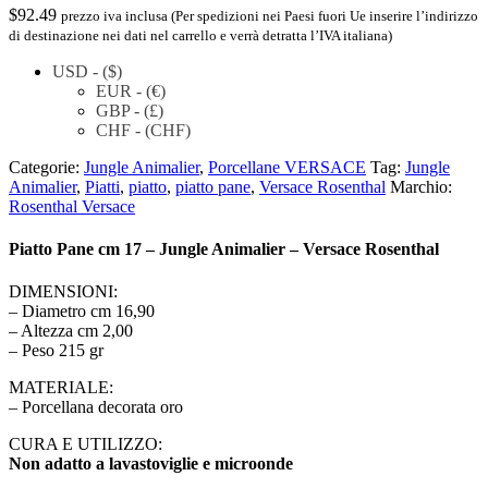
$
92.49
prezzo iva inclusa (Per spedizioni nei Paesi fuori Ue inserire l’indirizzo
di destinazione nei dati nel carrello e verrà detratta l’IVA italiana)
USD - ($)
EUR - (€)
GBP - (£)
CHF - (CHF)
Categorie:
Jungle Animalier
,
Porcellane VERSACE
Tag:
Jungle
Animalier
,
Piatti
,
piatto
,
piatto pane
,
Versace Rosenthal
Marchio:
Rosenthal Versace
Piatto Pane cm 17 – Jungle Animalier – Versace Rosenthal
DIMENSIONI:
– Diametro cm 16,90
– Altezza cm 2,00
– Peso 215 gr
MATERIALE:
– Porcellana decorata oro
CURA E UTILIZZO:
Non adatto a lavastoviglie e microonde