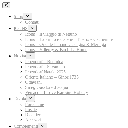
Salta
al
contenuto
Shop
Contatti
ICONS
Icons – Il viaggio di Nettuno
Icons – Labirinto e Catene – Ebano e Cachemire
Icons – Oriente Italiano Castagna & Meringa
Icons – Villeroy & Boch La Boule
Novità
Ichendorf – Botanica
Ichendorf – Savannah
Ichendorf Natale 2025
Oriente Italiano – Ginori1735
Ottaviani
Smeg Gasatore d’acqua
Versace – I Love Baroque Holiday
Tavola
Porcellane
Posate
Bicchieri
Accesori
Complementi