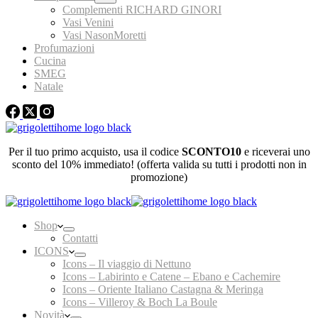
Complementi RICHARD GINORI
Vasi Venini
Vasi NasonMoretti
Profumazioni
Cucina
SMEG
Natale
Per il tuo primo acquisto, usa il codice
SCONTO10
e riceverai uno
sconto del 10% immediato! (offerta valida su tutti i prodotti non in
promozione)
Shop
Contatti
ICONS
Icons – Il viaggio di Nettuno
Icons – Labirinto e Catene – Ebano e Cachemire
Icons – Oriente Italiano Castagna & Meringa
Icons – Villeroy & Boch La Boule
Novità