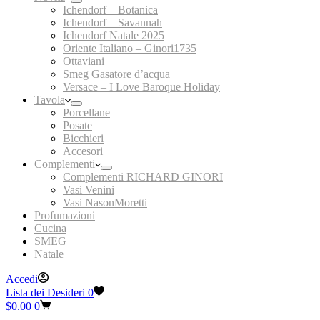
Ichendorf – Botanica
Ichendorf – Savannah
Ichendorf Natale 2025
Oriente Italiano – Ginori1735
Ottaviani
Smeg Gasatore d’acqua
Versace – I Love Baroque Holiday
Tavola
Porcellane
Posate
Bicchieri
Accesori
Complementi
Complementi RICHARD GINORI
Vasi Venini
Vasi NasonMoretti
Profumazioni
Cucina
SMEG
Natale
Accedi
Lista dei Desideri
0
Carrello
$
0.00
0