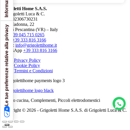
Grigoletti Home S.A.S.
di Grigoletti Luca & C.
P.iva 02306730231
Via Madonna, 22
Le tue preferenze relative alla privacy
37026 Pescantina (VR) – Italy
Tel.
+39 045 715 0265
Cell.
+39 333 816 3166
Email:
info@grigolettihome.it
WhatsApp
+39 333 816 3166
Privacy Policy
Cookie Policy
Termini e Condizioni
Arredo cucina, Complementi, Piccoli elettrodomestici
Copyright © 2026 - Grigoletti Home S.A.S. di Grigoletti Luca & C.