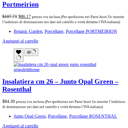
Portmeirion
Il
Il
$
107.71
$
86.17
prezzo iva inclusa (Per spedizioni nei Paesi fuori Ue inserire
prezzo
prezzo
l’indirizzo di destinazione nei dati nel carrello e verrà detratta l’IVA italiana)
originale
attuale
Botanic Garden
,
Porcellane
,
Porcellane PORTMEIRION
era:
è:
$107.71.
$86.17.
Aggiungi al carrello
Insalatiera cm 26 – Junto Opal Green –
Rosenthal
$
84.30
prezzo iva inclusa (Per spedizioni nei Paesi fuori Ue inserire l’indirizzo
di destinazione nei dati nel carrello e verrà detratta l’IVA italiana)
Junto Opal Green
,
Porcellane
,
Porcellane ROSENTHAL
Aggiungi al carrello