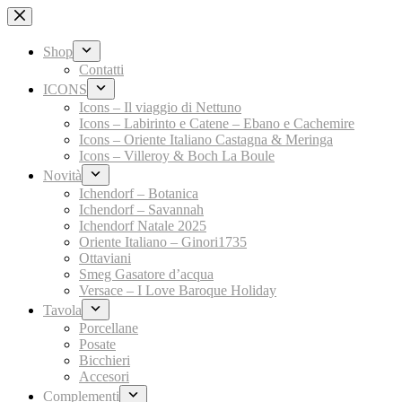
Salta
al
contenuto
Shop
Contatti
ICONS
Icons – Il viaggio di Nettuno
Icons – Labirinto e Catene – Ebano e Cachemire
Icons – Oriente Italiano Castagna & Meringa
Icons – Villeroy & Boch La Boule
Novità
Ichendorf – Botanica
Ichendorf – Savannah
Ichendorf Natale 2025
Oriente Italiano – Ginori1735
Ottaviani
Smeg Gasatore d’acqua
Versace – I Love Baroque Holiday
Tavola
Porcellane
Posate
Bicchieri
Accesori
Complementi