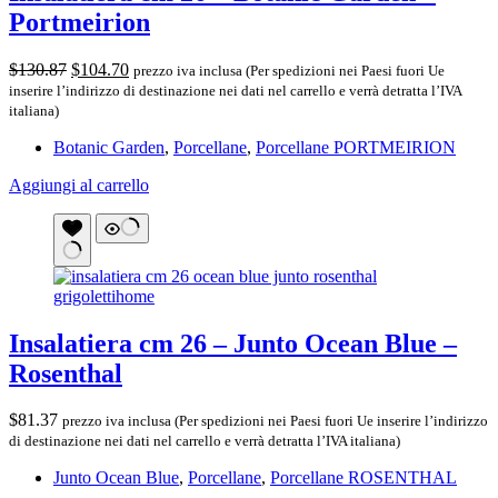
Portmeirion
Il
Il
$
130.87
$
104.70
prezzo iva inclusa (Per spedizioni nei Paesi fuori Ue
prezzo
prezzo
inserire l’indirizzo di destinazione nei dati nel carrello e verrà detratta l’IVA
originale
attuale
italiana)
era:
è:
Botanic Garden
,
Porcellane
,
Porcellane PORTMEIRION
$130.87.
$104.70.
Aggiungi al carrello
Insalatiera cm 26 – Junto Ocean Blue –
Rosenthal
$
81.37
prezzo iva inclusa (Per spedizioni nei Paesi fuori Ue inserire l’indirizzo
di destinazione nei dati nel carrello e verrà detratta l’IVA italiana)
Junto Ocean Blue
,
Porcellane
,
Porcellane ROSENTHAL