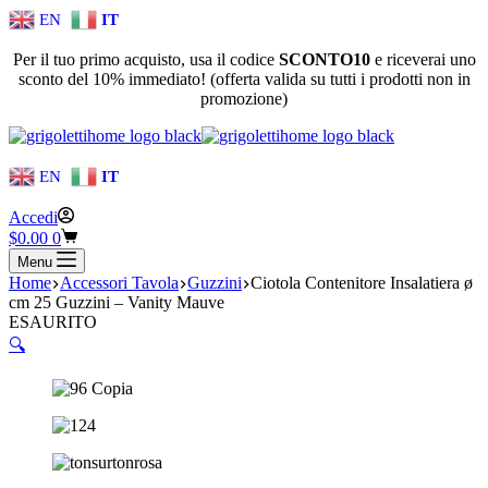
EN
IT
Per il tuo primo acquisto, usa il codice
SCONTO10
e riceverai uno
sconto del 10% immediato! (offerta valida su tutti i prodotti non in
promozione)
EN
IT
Accedi
Carrello
$
0.00
0
Menu
Home
Accessori Tavola
Guzzini
Ciotola Contenitore Insalatiera ø
cm 25 Guzzini – Vanity Mauve
ESAURITO
🔍