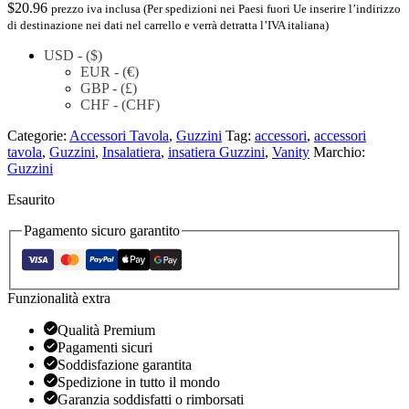
$
20.96
prezzo iva inclusa (Per spedizioni nei Paesi fuori Ue inserire l’indirizzo
di destinazione nei dati nel carrello e verrà detratta l’IVA italiana)
USD - ($)
EUR - (€)
GBP - (£)
CHF - (CHF)
Categorie:
Accessori Tavola
,
Guzzini
Tag:
accessori
,
accessori
tavola
,
Guzzini
,
Insalatiera
,
insatiera Guzzini
,
Vanity
Marchio:
Guzzini
Esaurito
Pagamento sicuro garantito
Funzionalità extra
Qualità Premium
Pagamenti sicuri
Soddisfazione garantita
Spedizione in tutto il mondo
Garanzia soddisfatti o rimborsati